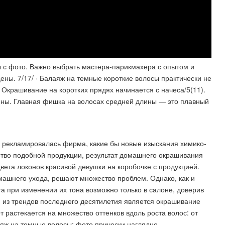
ы с фото. Важно выбрать мастера-парикмахера с опытом и
ны. 7/17/ · Балаяж на темные короткие волосы практически не
Окрашивание на коротких прядях начинается с начеса/5(11).
ны. Главная фишка на волосах средней длины — это плавный
и рекламировалась фирма, какие бы новые изыскания химико-
ство подобной продукции, результат домашнего окрашивания
цвета локонов красивой девушки на коробочке с продукцией.
машнего ухода, решают множество проблем. Однако, как и
та при изменении их тона возможно только в салоне, доверив
 из трендов последнего десятилетия является окрашивание
 растекается на множество оттенков вдоль роста волос: от
аяж на темные волосы: фото прически наглядно