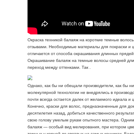
Окраска техникой балаяж на короткие темные волос
отзывами. Необходимые материалы для покраски и це
отличается от способа окрашивания длинных прядей 
Окрашивание балаяж на темные волосы средней дли
переход между оттенками. Так .
Однако, как бы ни обещали производители, как бы н
молекулярной технологии не внедрялись в производ
почти всегда остается далек от желаемого идеала и 
Конечно, краски для волос, предназначенные для до
десятилетия назад, добиться качественного результа
свою голову умелым рукам опытного мастера. Одним
балаяж — особый вид мелирования, при котором цвет
темных у корней до светлых на самых кончиках. Бал