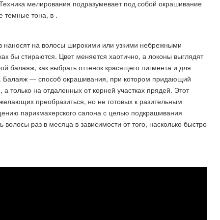
. Техника мелирования подразумевает под собой окрашивание
 темные тона, в .
ав наносят на волосы широкими или узкими небрежными
как бы стираются. Цвет меняется хаотично, а локоны выглядят
ой балаяж, как выбрать оттенок красящего пигмента и для
ье. Балаяж — способ окрашивания, при котором придающий
, а только на отдаленных от корней участках прядей. Этот
желающих преобразиться, но не готовых к разительным
щению парикмахерского салона с целью подкрашивания
 волосы раз в месяца в зависимости от того, насколько быстро