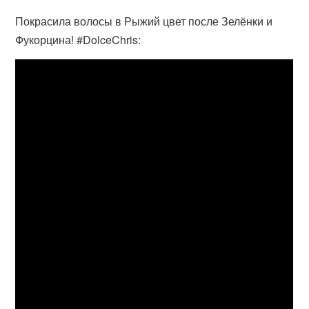
Покрасила волосы в Рыжий цвет после Зелёнки и
Фукорцина! #DolceChris: