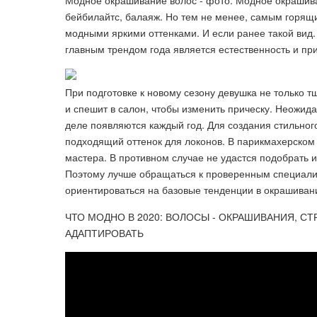
Модное окрашивание волос - фото. Модное окрашива
бейбилайтс, балаяж. Но тем не менее, самым горящ
модными яркими оттенками. И если ранее такой вид. 
главным трендом года является естественность и пр
При подготовке к новому сезону девушка не только т
и спешит в салон, чтобы изменить прическу. Неожид
деле появляются каждый год. Для создания стильног
подходящий оттенок для локонов. В парикмахерском
мастера. В противном случае не удастся подобрать и
Поэтому лучше обращаться к проверенным специали
ориентироваться на базовые тенденции в окрашиван
ЧТО МОДНО В 2020: ВОЛОСЫ - ОКРАШИВАНИЯ, СТ
АДАПТИРОВАТЬ