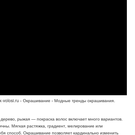
x-volosi.ru › Окрашивание › Модные тренды окрашивания.
 дерево, рыжая — покраска волос включает много вариантов.
чны. Мягкая растяжка, градиент, мелирование или
бя способ. Окрашивание позволяет кардинально изменить