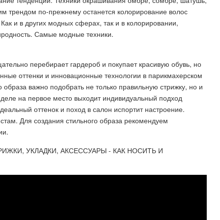
ние тенденции. Техники окрашивания омбре, сомбре, шатушь,
им трендом по-прежнему останется колорирование волос
Как и в других модных сферах, так и в колорировании,
иродность. Самые модные техники.
щательно перебирает гардероб и покупает красивую обувь, но
анные оттенки и инновационные технологии в парикмахерском
о образа важно подобрать не только правильную стрижку, но и
 деле на первое место выходит индивидуальный подход
деальный оттенок и поход в салон испортит настроение.
стам. Для создания стильного образа рекомендуем
ии.
РИЖКИ, УКЛАДКИ, АКСЕССУАРЫ - КАК НОСИТЬ И