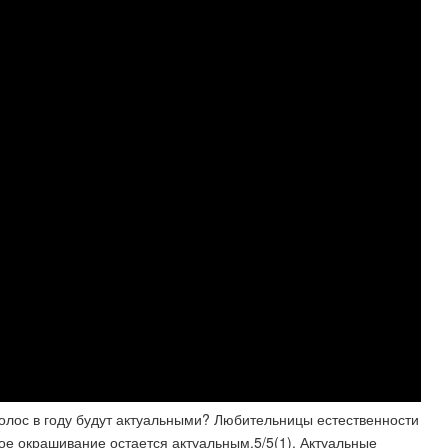
олос в году будут актуальными? Любительницы естественности
ое окрашивание остается актуальным.5/5(1). Актуальные