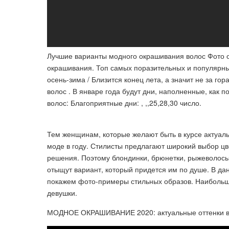
Лучшие варианты модного окрашивания волос Фото о
окрашивания. Топ самых поразительных и популярны
осень-зима / Близится конец лета, а значит не за г
волос . В январе года будут дни, наполненные, как п
волос: Благоприятные дни: , ,,25,28,30 число.
Тем женщинам, которые желают быть в курсе актуальн
моде в году. Стилисты предлагают широкий выбор цв
решения. Поэтому блондинки, брюнетки, рыжеволосы
отыщут вариант, который придется им по душе. В дан
покажем фото-примеры стильных образов. Наибольше
девушки.
МОДНОЕ ОКРАШИВАНИЕ 2020: актуальные оттенки во