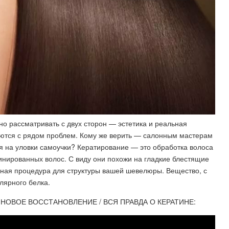
о рассматривать с двух сторон — эстетика и реальная
аются с рядом проблем. Кому же верить — салонным мастерам
я на уловки самоучки? Кератирование — это обработка волоса
нированных волос. С виду они похожи на гладкие блестящие
нная процедура для структуры вашей шевелюры. Вещество, с
лярного белка.
ТИНОВОЕ ВОССТАНОВЛЕНИЕ / ВСЯ ПРАВДА О КЕРАТИНЕ: