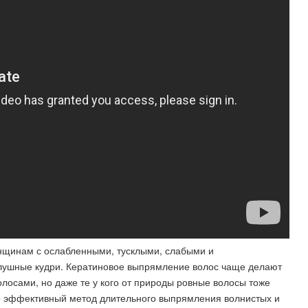
нщинам с ослабленными, тусклыми, слабыми и
слушные кудри. Кератиновое выпрямление волос чаще делают
лосами, но даже те у кого от природы ровные волосы тоже
но эффективный метод длительного выпрямления волнистых и