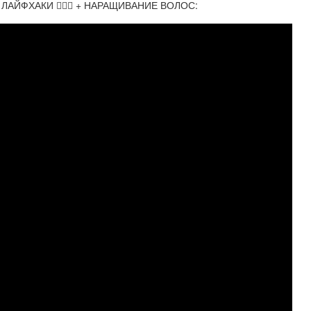
АЙФХАКИ 💇🏽‍♀️ + НАРАЩИВАНИЕ ВОЛОС: