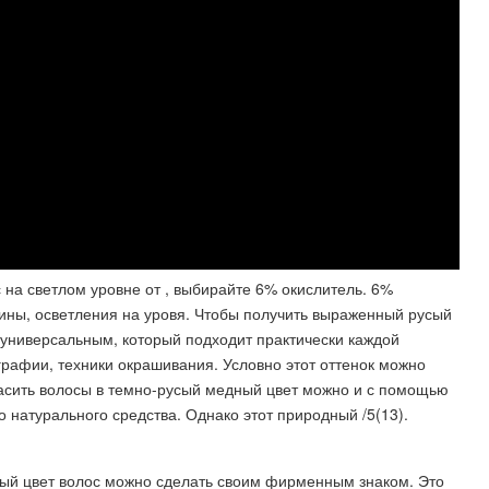
 на светлом уровне от , выбирайте 6% окислитель. 6%
дины, осветления на уровя. Чтобы получить выраженный русый
я универсальным, который подходит практически каждой
графии, техники окрашивания. Условно этот оттенок можно
красить волосы в темно-русый медный цвет можно и с помощью
о натурального средства. Однако этот природный /5(13).
й цвет волос можно сделать своим фирменным знаком. Это