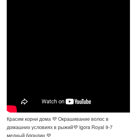
Красим корни дома 💜 Окрашивание волос в
домашних условиях в рыжий💜 Igora Royal 9-7
медный блондин 💜