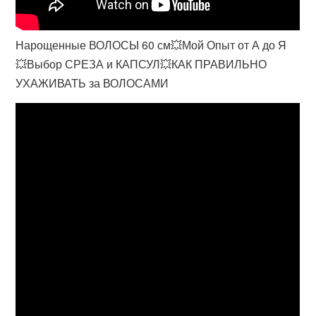
Нарощенные ВОЛОСЫ 60 см💥Мой Опыт от А до Я
💥Выбор СРЕЗА и КАПСУЛ💥КАК ПРАВИЛЬНО
УХАЖИВАТЬ за ВОЛОСАМИ