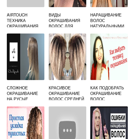
AIRTOUCH
ВИДЫ
НАРАЩИВАНИЕ
ТЕХНИКА
ОКРАШИВАНИЯ
ВОЛОС
ОКРАШИВАНИЯ
ВОЛОС ДЛЯ
НАТУРАЛЬНЫМИ
ВОЛОС ФОТО
БРЮНЕТОК КАРЕ
ВОЛОСАМИ
СЛОЖНОЕ
КРАСИВОЕ
КАК ПОДОБРАТЬ
ОКРАШИВАНИЕ
ОКРАШИВАНИЕ
ОКРАШИВАНИЕ
НА РУСЫЕ
ВОЛОС СРЕДНЕЙ
ВОЛОС
ВОЛОСЫ
ДЛИНЫ
СРЕДНЕЙ