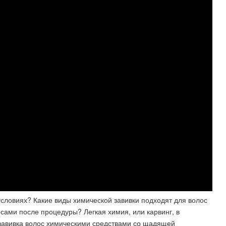
словиях? Какие виды химической завивки подходят для волос
осами после процедуры? Легкая химия, или карвинг, в
«завивка волос химическими средствами со щадящей