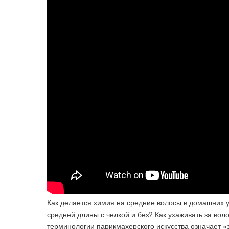
Как делается химия на средние волосы в домашних у
средней длины с челкой и без? Как ухаживать за вол
терминологии парикмахерского искусства означает 