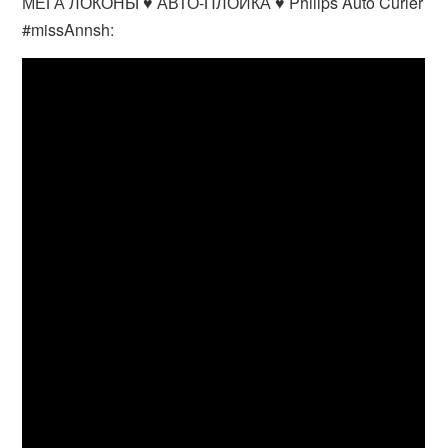
МЕГА ЛОКОНЫ ♥ АВТО-ПЛОЙКА ♥ Philips Auto Curler
#missAnnsh: