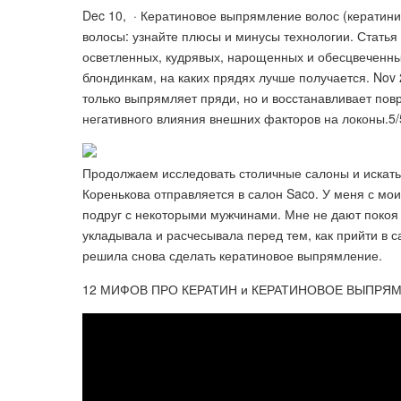
Dec 10, · Кератиновое выпрямление волос (кератинир
волосы: узнайте плюсы и минусы технологии. Статья 
осветленных, кудрявых, нарощенных и обесцвеченны
блондинкам, на каких прядях лучше получается. Nov
только выпрямляет пряди, но и восстанавливает пов
негативного влияния внешних факторов на локоны.5/5
Продолжаем исследовать столичные салоны и искать 
Коренькова отправляется в салон Saco. У меня с мо
подруг с некоторыми мужчинами. Мне не дают покоя 
укладывала и расчесывала перед тем, как прийти в са
решила снова сделать кератиновое выпрямление.
12 МИФОВ ПРО КЕРАТИН и КЕРАТИНОВОЕ ВЫПРЯ