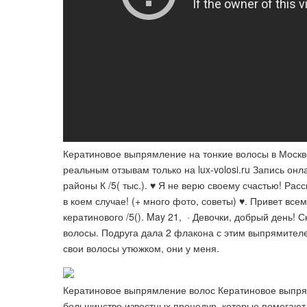
Кератиновое выпрямление на тонкие волосы в Москв
реальным отзывам только на lux-volosi.ru Запись о
районы К /5( тыс.). ♥️ Я не верю своему счастью! Рас
в коем случае! (+ много фото, советы) ♥️. Привет в
кератинового /5(). May 21, · Девочки, добрый день! 
волосы. Подруга дала 2 флакона с этим выпрямителе
свои волосы утюжком, они у меня.
Кератиновое выпрямление волос Кератиновое выпрям
большинство известных процедур, которые помогают 