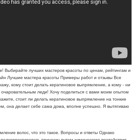
е! Выбирайте лучших мастеров красоты по ценам, рейтингам и
нлайн Лучшие мастера красоты Примеры работ и отзывы Все
скажу, кому стоит делать кератиновое выпрямление, а кому - ни
сем очаровательным леди! Хочу поделиться с вами моим опытом
Скажите, стоит ли делать кератиновое выпрямление на тонкие
м, она делает себе сама дома, вполне успешно. Я вытягиваю
ление волос, что это такое. Вопросы и ответы Однако
подкорректировать прическу путем химического воздействия,