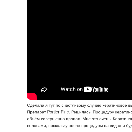
Сделала я тут по счастливому случаю кератиновое в
Препарат Portier Fine. Решилась. Процедуру керати
объём совершенно пропал. Мне это очень. Кератино
волосами, поскольку после процедуры на вид они бу