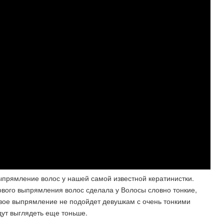
ыпрямление волос у нашей самой известной кератинистки.
нового выпрямления волос сделала у Волосы словно тонкие,
вое выпрямление не подойдет девушкам с очень тонкими
дут выглядеть еще тоньше.