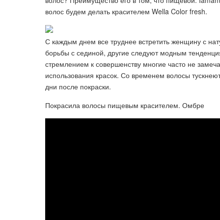
волос? Преимущество его в том, что пищевой. Iama
волос будем делать красителем Wella Color fresh.
С каждым днем все труднее встретить женщину с на
борьбы с сединой, другие следуют модным тенденциям
стремлением к совершенству многие часто не замеча
использования красок. Со временем волосы тускнеют
дни после покраски.
Покрасила волосы пищевым красителем. Омбре