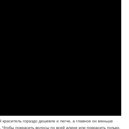
краситель гораздо дешевле и легче, а главное он меньше
 Чтобы покрасить волосы по всей длине или покрасить только.