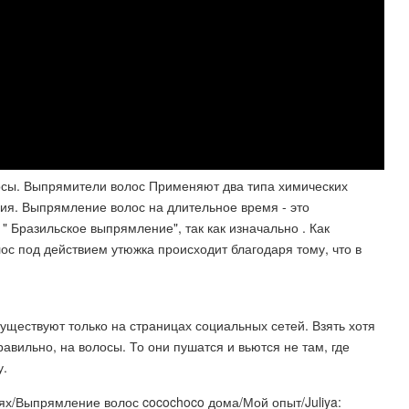
осы. Выпрямители волос Применяют два типа химических
ния. Выпрямление волос на длительное время - это
 Бразильское выпрямление", так как изначально . Как
с под действием утюжка происходит благодаря тому, что в
ществуют только на страницах социальных сетей. Взять хотя
авильно, на волосы. То они пушатся и вьются не там, где
у.
х/Выпрямление волос cocochoco дома/Мой опыт/Juliya: