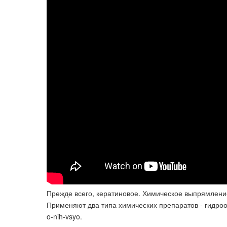
Прежде всего, кератиновое. Химическое выпрямлени
Применяют два типа химических препаратов - гидроокис
o-nih-vsyo.