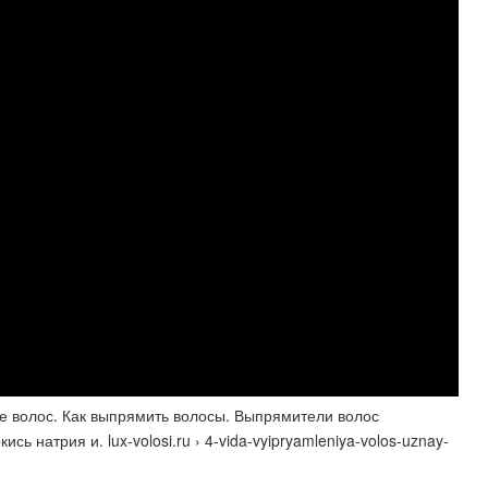
е волос. Как выпрямить волосы. Выпрямители волос
ь натрия и. lux-volosi.ru › 4-vida-vyipryamleniya-volos-uznay-