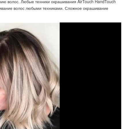
анию волос. Любые техники окрашивания AirTouch HandTouch
ивание волос любыми техниками. Сложное окрашивание