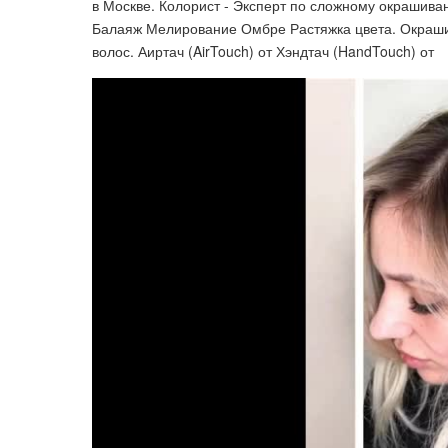
в Москве. Колорист - Эксперт по сложному окрашив
Балаяж Мелирование Омбре Растяжка цвета. Окраш
волос. Аиртач (AirTouch) от Хэндтач (HandTouch) от