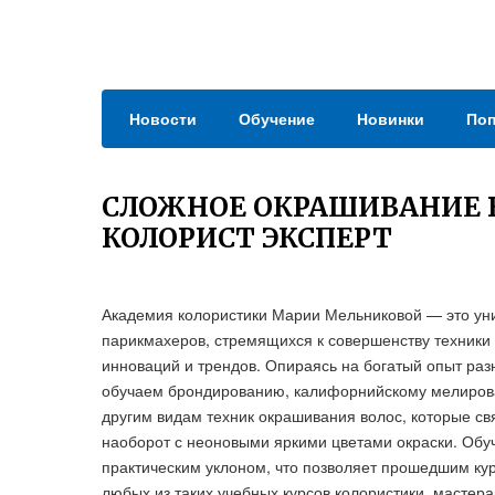
Новости
Обучение
Новинки
Поп
СЛОЖНОЕ ОКРАШИВАНИЕ 
КОЛОРИСТ ЭКСПЕРТ
Академия колористики Марии Мельниковой — это ун
парикмахеров, стремящихся к совершенству техник
инноваций и трендов. Опираясь на богатый опыт ра
обучаем брондированию, калифорнийскому мелирован
другим видам техник окрашивания волос, которые св
наоборот с неоновыми яркими цветами окраски. Обу
практическим уклоном, что позволяет прошедшим кур
любых из таких учебных курсов колористики, маст