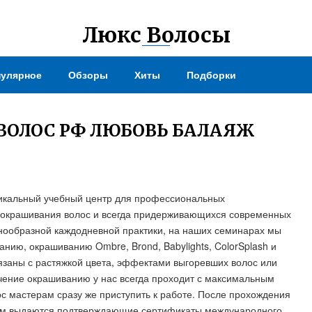
Люкс Волосы
улярное
Обзоры
Хиты
Подборки
ВОЛОС РФ ЛЮБОВЬ БАЛАЯЖ
икальный учебный центр для профессиональных
и окрашивания волос и всегда придерживающихся современных
знообразной каждодневной практики, на наших семинарах мы
ию, окрашиванию Ombre, Brond, Babylights, ColorSplash и
язаны с растяжкой цвета, эффектами выгоревших волос или
чение окрашиванию у нас всегда проходит с максимальным
с мастерам сразу же приступить к работе. После прохождения
ерам выдаются подтверждающие сертификаты международного