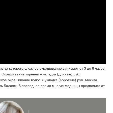
з-за которого сложное окрашивание занимает от 3 до 8 часов.
. Окрашивание кореней + укладка (Длиные) руб.
йкое окрашивание волос + укладка (Короткие) руб. Москва
вь Балаяж. В последнее время многие модницы предпочитают