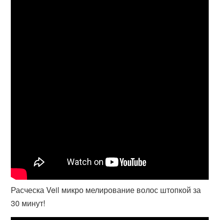
Расческа Veil микро мелирование волос штопкой за
30 минут!