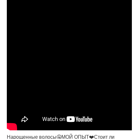
Нарощенные волосы🤤МОЙ ОПЫТ❤️Стоит ли