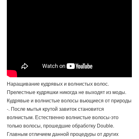
Наращивание кудрявых и волнистых волос.
Прелестные кудряшки никогда не выходят из моды.
Кудрявые и волнистые волосы вьющиеся от природы
-. После мытья крутой завиток становится
волнистым. Естественно волнистые волосы-это
только волосы, прошедшие обработку Double.
Главным отличием данной процедуры от других