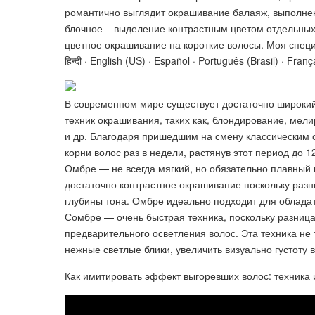
романтично выглядит окрашивание балаяж, выполненн
блочное – выделение контрастным цветом отдельных 
цветное окрашивание на короткие волосы. Моя специа
हिन्दी · English (US) · Español · Português (Brasil) · Fran
В современном мире существует достаточно широкий 
техник окрашивания, таких как, блондирование, мел
и др. Благодаря пришедшим на смену классическим 
корни волос раз в недели, растянув этот период до 
Омбре — не всегда мягкий, но обязательно плавный 
достаточно контрастное окрашивание поскольку разн
глубины тона. Омбре идеально подходит для облада
Сомбре — очень быстрая техника, поскольку разница 
предварительного осветления волос. Эта техника не 
нежные светлые блики, увеличить визуально густоту 
Как имитировать эффект выгоревших волос: техника 