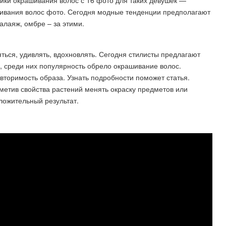
ки окрашивания волос с 16 фото для таких девушек —
шивания волос фото. Сегодня модные тенденции предполагают
лаяж, омбре – за этими.
ься, удивлять, вдохновлять. Сегодня стилисты предлагают
, среди них популярность обрело окрашивание волос.
торимость образа. Узнать подробности поможет статья.
метив свойства растений менять окраску предметов или
оложительный результат.