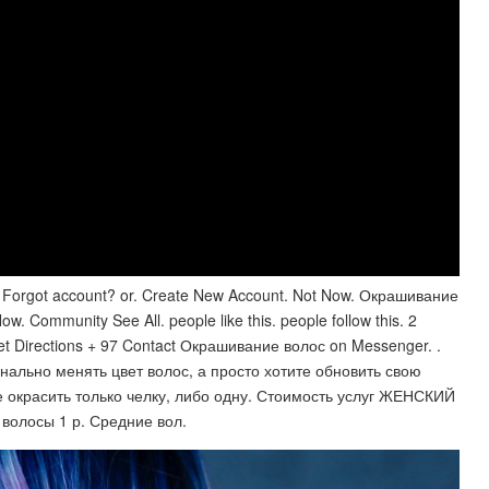
 Forgot account? or. Create New Account. Not Now. Окрашивание
Now. Community See All. people like this. people follow this. 2
Get Directions + 97 Contact Окрашивание волос on Messenger. .
ально менять цвет волос, а просто хотите обновить свою
е окрасить только челку, либо одну. Стоимость услуг ЖЕНСКИЙ
волосы 1 р. Средние вол.