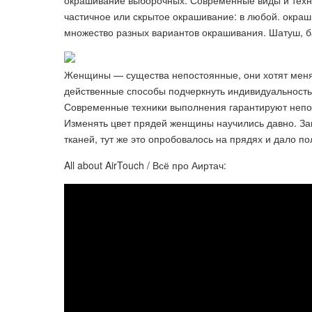
окрашивание выборочных. Современные виды и техни
частичное или скрытое окрашивание: в любой. окра
множество разных вариантов окрашивания. Шатуш, ба
Женщины — существа непостоянные, они хотят менят
действенные способы подчеркнуть индивидуальность
Современные техники выполнения гарантируют непов
Изменять цвет прядей женщины научились давно. За
тканей, тут же это опробовалось на прядях и дало п
All about AirTouch / Всё про Аиртач: