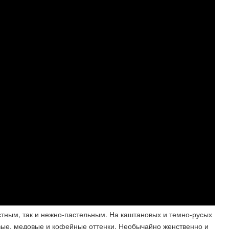
стным, так и нежно-пастельным. На каштановых и темно-русых
вые, медовые и кофейные оттенки. Необычайно женственно и