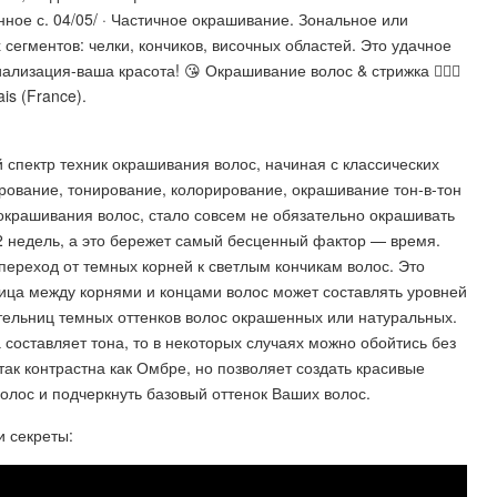
ое с. 04/05/ · Частичное окрашивание. Зональное или
сегментов: челки, кончиков, височных областей. Это удачное
лизация-ваша красота! 😘 Окрашивание волос & стрижка 💇🏼‍♀️
çais (France).
спектр техник окрашивания волос, начиная с классических
ирование, тонирование, колорирование, окрашивание тон-в-тон
окрашивания волос, стало совсем не обязательно окрашивать
12 недель, а это бережет самый бесценный фактор — время.
переход от темных корней к светлым кончикам волос. Это
ица между корнями и концами волос может составлять уровней
тельниц темных оттенков волос окрашенных или натуральных.
составляет тона, то в некоторых случаях можно обойтись без
так контрастна как Омбре, но позволяет создать красивые
волос и подчеркнуть базовый оттенок Ваших волос.
и секреты: