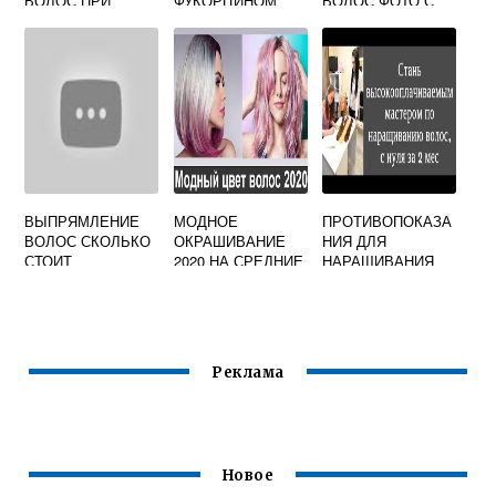
ВОЛОС ПРИ
ФУКОРЦИНОМ
ВОЛОС ФОТО С
ВЫПРЯМЛЕНИИ
ОТЗЫВЫ
НАЗВАНИЕМ
УТЮЖКОМ
БАЛАЯЖ
ВЫПРЯМЛЕНИЕ
МОДНОЕ
ПРОТИВОПОКАЗА
ВОЛОС СКОЛЬКО
ОКРАШИВАНИЕ
НИЯ ДЛЯ
СТОИТ
2020 НА СРЕДНИЕ
НАРАЩИВАНИЯ
ВОЛОСЫ РУСЫЕ
ВОЛОС
Реклама
Новое