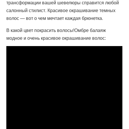
трансформации вашей шевелюры справится любой
салонный стилист. Красивое окрашивание темных
волос — вот о чем мечтает каждая брюнетка.
В какой цвет покрасить волосы!Омбре балаяж
модное и очень красивое окрашивание волос: