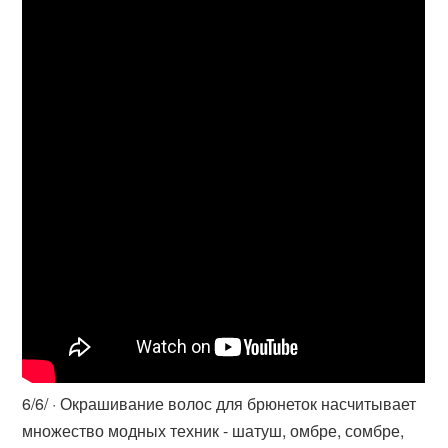
6/6/ · Окрашивание волос для брюнеток насчитывает
множество модных техник - шатуш, омбре, сомбре,