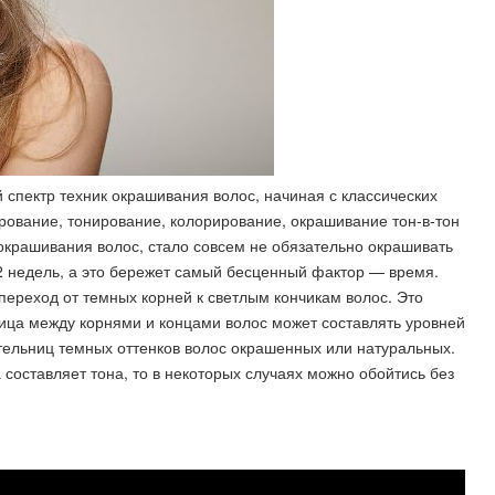
спектр техник окрашивания волос, начиная с классических
ирование, тонирование, колорирование, окрашивание тон-в-тон
окрашивания волос, стало совсем не обязательно окрашивать
12 недель, а это бережет самый бесценный фактор — время.
переход от темных корней к светлым кончикам волос. Это
ица между корнями и концами волос может составлять уровней
тельниц темных оттенков волос окрашенных или натуральных.
составляет тона, то в некоторых случаях можно обойтись без