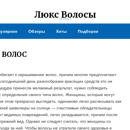
Люкс Волосы
улярное
Обзоры
Хиты
Подборки
 ВОЛОС
рибегает к окрашиванию волос, причем многие предпочитают
сегодняшний день разнообразии красящих средств это не
оцедура принесла желаемый результат, нужно соблюдать
с определения своего типа волос. Женщины, которые могут
ри этом прекрасно выглядеть, одинаково легко расчесывать как
 своей шевелюры на солнце — счастливые обладательницы
ют видимых повреждений, легко укладываются, причем после
режний вид. Однако не следует считать, что женщины со
ода за ней. Чтобы волосы не утратили своего здоровья и