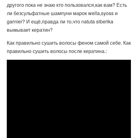
другого пока не знаю кто пользовался,как вам? Есть
ли безсульфатные шампуни марок wella,syoss и
garnier? И ещё,правда ли то,что natuta siberika
вымывает кератин?
Как правильно сушить волосы феном самой себе. Как
правильно сушить волосы после кератина.: