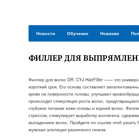
Новости
Обучение
Новинки
Поп
ФИЛЛЕР ДЛЯ ВЫПРЯМЛЕН
Филлер для волос DR. CYJ HairFiller —— это униве
короткий срок. Его основу составляет запатентован
крови на поверхности головы, улучшают кровообраще
происходит стимуляция роста волос, предотвращает
глубокое питание кожи головы и корней волос. Филл
стрессов, стимулирует выработку коллагена, сдержив
выпадением волос. Пройдите по ссылке чтоб узнать
мужская алопеция различного генеза.