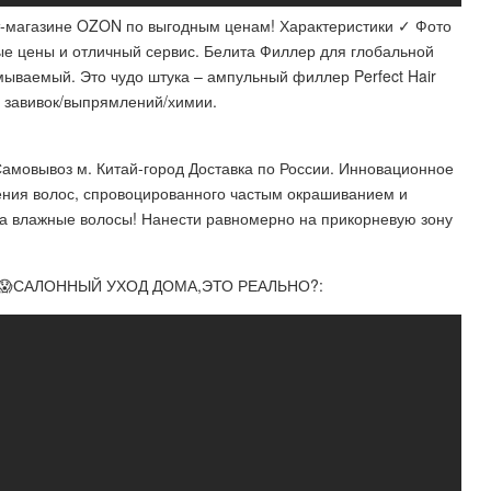
т-магазине OZON по выгодным ценам! Характеристики ✓ Фото
е цены и отличный сервис. Белита Филлер для глобальной
ываемый. Это чудо штука – ампульный филлер Perfect Hair
х завивок/выпрямлений/химии.
Самовывоз м. Китай-город Доставка по России. Инновационное
ения волос, спровоцированного частым окрашиванием и
а влажные волосы! Нанести равномерно на прикорневую зону
😱САЛОННЫЙ УХОД ДОМА,ЭТО РЕАЛЬНО?: