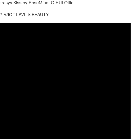
rasys Kiss by RoseMine. O HUI Ottie.
? БЛОГ LAVLIS BEAUTY: