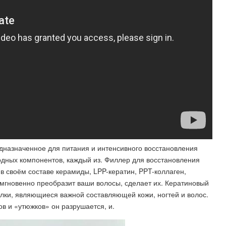
едназначенное для питания и интенсивного восстановления
одных компонентов, каждый из. Филлер для восстановления
й в своём составе керамиды, LPP-кератин, PPT-коллаген,
мгновенно преобразит ваши волосы, сделает их. Кератиновый
елки, являющиеся важной составляющей кожи, ногтей и волос.
в и «утюжков» он разрушается, и.