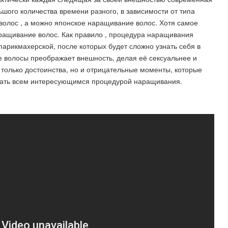
шого количества времени разного, в зависимости от типа
олос , а можно японское наращивание волос. Хотя самое
ращивание волос. Как правило , процедура наращивания
парикмахерской, после которых будет сложно узнать себя в
е волосы преображает внешность, делая её сексуальнее и
только достоинства, но и отрицательные моменты, которые
знать всем интересующимся процедурой наращивания.