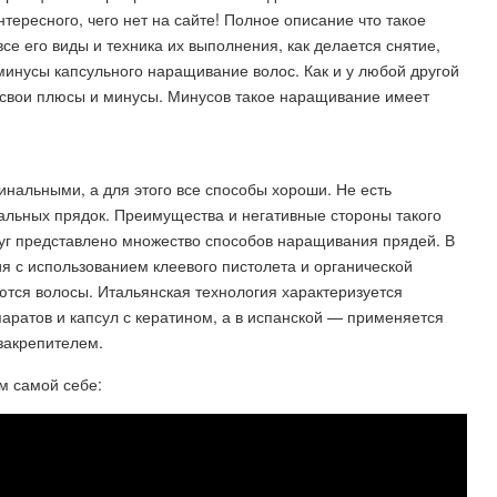
тересного, чего нет на сайте! Полное описание что такое
е его виды и техника их выполнения, как делается снятие,
 минусы капсульного наращивание волос. Как и у любой другой
 свои плюсы и минусы. Минусов такое наращивание имеет
нальными, а для этого все способы хороши. Не есть
льных прядок. Преимущества и негативные стороны такого
уг представлено множество способов наращивания прядей. В
я с использованием клеевого пистолета и органической
тся волосы. Итальянская технология характеризуется
ратов и капсул с кератином, а в испанской — применяется
закрепителем.
м самой себе: