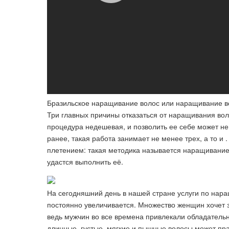
Бразильское наращивание волос или наращивание во
Три главных причины отказаться от наращивания вол
процедура недешевая, и позволить ее себе может не
ранее, такая работа занимает не менее трех, а то 
плетением: такая методика называется наращивание 
удастся выполнить её.
На сегодняшний день в нашей стране услуги по нар
постоянно увеличивается. Множество женщин хочет з
ведь мужчин во все времена привлекали обладатель
длинные, густые, мягкие и пышные волосы может пр