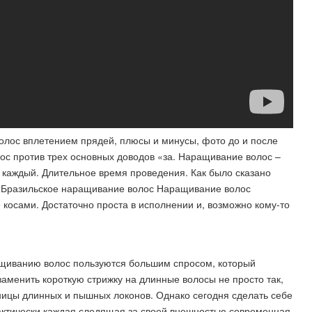
лос вплетением прядей, плюсы и минусы, фото до и после
ос против трех основных доводов «за. Наращивание волос –
 каждый. Длительное время проведения. Как было сказано
и . Бразильское наращивание волос Наращивание волос
косами. Достаточно проста в исполнении и, возможно кому-то
ащиванию волос пользуются большим спросом, который
аменить короткую стрижку на длинные волосы не просто так,
ницы длинных и пышных локонов. Однако сегодня сделать себе
актически каждая следящая за своей внешностью современная