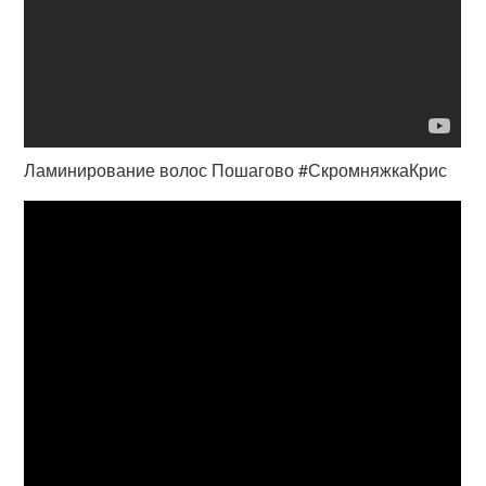
Ламинирование волос Пошагово #СкромняжкаКрис