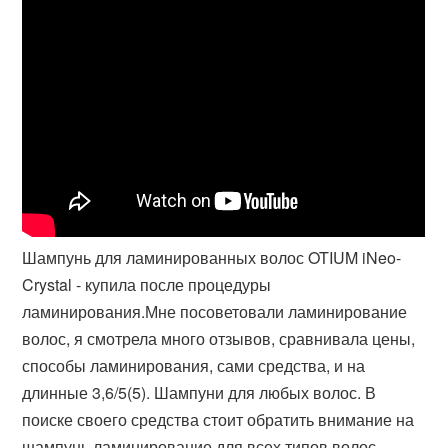
Шампунь для ламинированных волос OTIUM iNeo-
Crystal - купила после процедуры
ламинирования.Мне посоветовали ламинирование
волос, я смотрела много отзывов, сравнивала цены,
способы ламинирования, сами средства, и на
длинные 3,6/5(5). Шампуни для любых волос. В
поиске своего средства стоит обратить внимание на
шампунь ламинирование для всех типов волос,