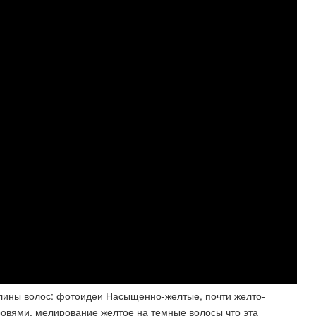
лины волос: фотоидеи Насыщенно-желтые, почти желто-
овями. мелирование желтое на темные волосы что эта