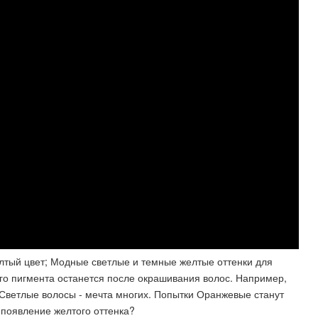
лтый цвет; Модные светлые и темные желтые оттенки для
го пигмента останется после окрашивания волос. Например,
 Светлые волосы - мечта многих. Попытки Оранжевые станут
 появление желтого оттенка?