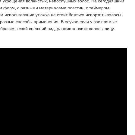
я укрощения волнистых, непослушных волос. На сегодняшний
и форм, с разными материалами пластин, с таймером,
 использовании утюжка не стоит бояться испортить волосы.
бразные способы применения. В случае если у вас прямые
бразие в свой внешний вид, уложив кончики волос к лицу.