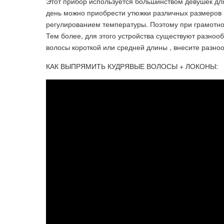
Этот прибор используется большинством девушек дл
день можно приобрести утюжки различных размеров 
регулированием температуры. Поэтому при грамотном
Тем более, для этого устройства существуют разноо
волосы короткой или средней длины , внесите разноо
КАК ВЫПРЯМИТЬ КУДРЯВЫЕ ВОЛОСЫ + ЛОКОНЫ: