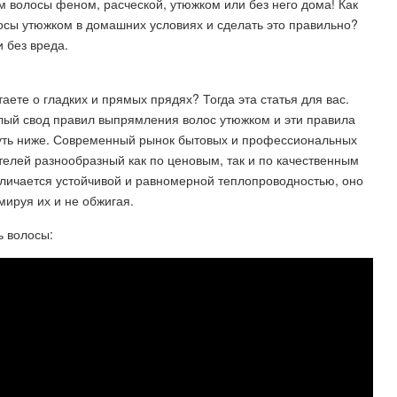
 волосы феном, расческой, утюжком или без него дома! Как
осы утюжком в домашних условиях и сделать это правильно?
и без вреда.
ете о гладких и прямых прядях? Тогда эта статья для вас.
елый свод правил выпрямления волос утюжком и эти правила
чуть ниже. Современный рынок бытовых и профессиональных
лей разнообразный как по ценовым, так и по качественным
тличается устойчивой и равномерной теплопроводностью, оно
мируя их и не обжигая.
ь волосы: