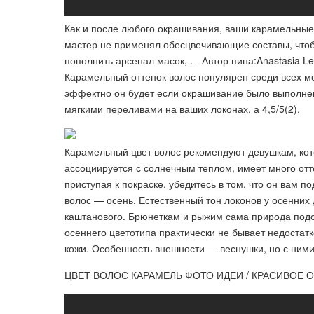
Как и после любого окрашивания, ваши карамельные
мастер не применял обесцвечивающие составы, чтоб
пополнить арсенал масок, . - Автор пина:Anastasia Lev
Карамельный оттенок волос популярен среди всех м
эффектно он будет если окрашивание было выполнено
мягкими переливами на ваших локонах, а 4,5/5(2).
Карамельный цвет волос рекомендуют девушкам, кото
ассоциируется с солнечным теплом, имеет много отт
приступая к покраске, убедитесь в том, что он вам
волос — осень. Естественный тон локонов у осенних 
каштанового. Брюнеткам и рыжим сама природа подск
осеннего цветотипа практически не бывает недостатк
кожи. Особенность внешности — веснушки, но с ним
ЦВЕТ ВОЛОС КАРАМЕЛЬ ФОТО ИДЕИ / КРАСИВОЕ 