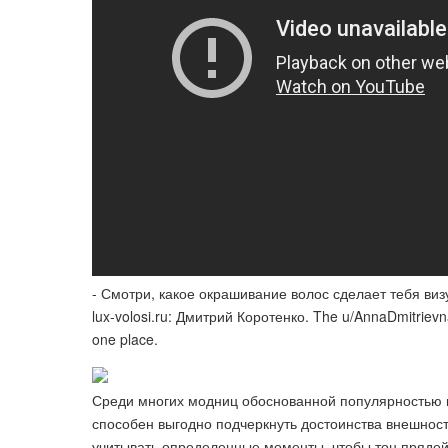
- Смотри, какое окрашивание волос сделает тебя визу
lux-volosi.ru: Дмитрий Коротенко. The u/AnnaDmitrievna 
one place.
Среди многих модниц обоснованной популярностью по
способен выгодно подчеркнуть достоинства внешност
учитывать определенные моменты, чтобы тон прядей