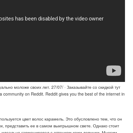
ально моложе своих лет. 27/07/ · Заказывайте со скидкой тут
community on Reddit. Reddit gives you the best of the internet in
льзуется цвет волос карамель. Это обусловлено тем, что он
и, представить ее в самом выигрышном свете. Однако стоит
 идеально гармонировал с оттенком кожи девушки. Многим