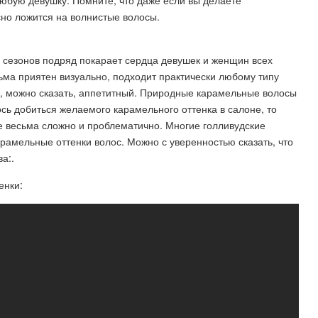
юбую девушку. Помните, что даже если вы делаете
но ложится на волнистые волосы.
 сезонов подряд покарает сердца девушек и женщин всех
ьма приятен визуально, подходит практически любому типу
е, можно сказать, аппетитный. Природные карамельные волосы
ось добиться желаемого карамельного оттенка в салоне, то
е весьма сложно и проблематично. Многие голливудские
рамельные оттенки волос. Можно с уверенностью сказать, что
а:.
енки: