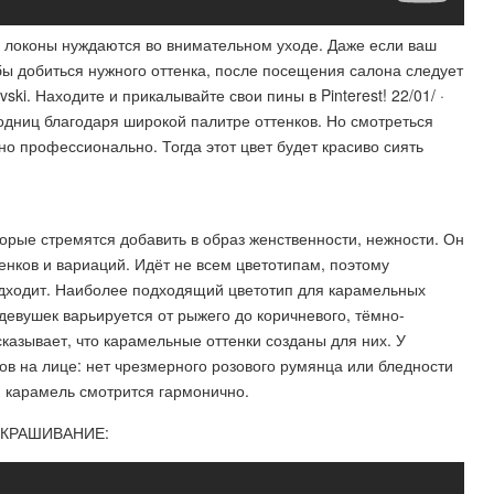
 локоны нуждаются во внимательном уходе. Даже если ваш
ы добиться нужного оттенка, после посещения салона следует
ski. Находите и прикалывайте свои пины в Pinterest! 22/01/ ·
одниц благодаря широкой палитре оттенков. Но смотреться
 профессионально. Тогда этот цвет будет красиво сиять
рые стремятся добавить в образ женственности, нежности. Он
енков и вариаций. Идёт не всем цветотипам, поэтому
 подходит. Наиболее подходящий цветотип для карамельных
девушек варьируется от рыжего до коричневого, тёмно-
азывает, что карамельные оттенки созданы для них. У
ов на лице: нет чрезмерного розового румянца или бледности
и карамель смотрится гармонично.
ОКРАШИВАНИЕ: