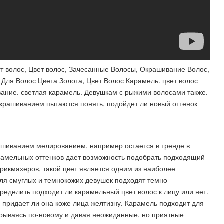
 волос, Цвет волос, Зачесанные Волосы, Окрашивание Волос,
Для Волос Цвета Золота, Цвет Волос Карамель. цвет волос
вание. светлая карамель. Девушкам с рыжими волосами также.
окрашиванием пытаются понять, подойдет ли новый оттенок
рашиванием мелированием, например остается в тренде в
арамельных оттенков дает возможность подобрать подходящий
рикмахеров, такой цвет является одним из наиболее
Для смуглых и темнокожих девушек подходят темно-
ределить подходит ли карамельный цвет волос к лицу или нет.
, придает ли она коже лица желтизну. Карамель подходит для
крываясь по-новому и давая неожиданные, но приятные