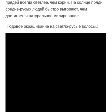
прядей всегда светлее, чем корни. На солнце пряди
средне-русых людей быстро выгорают, чем
достигается натуральное милирование.
Нюдовое окрашивание на светло-русые волосы.: