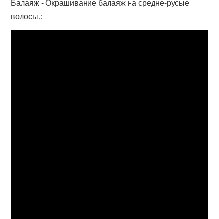
Балаяж - Окрашивание балаяж на средне-русые
волосы.: