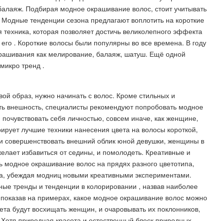
 балаяж. Подбирая модное окрашивание волос, стоит учитывать
. Модные тенденции сезона предлагают воплотить на короткие
 техника, которая позволяет достичь великолепного эффекта
 его . Короткие волосы были популярны во все времена. В году
крашивания как мелирование, балаяж, шатуш. Ещё одной
микро тренд .
ой образ, нужно начинать с волос. Кроме стильных и
ть внешность, специалисты рекомендуют попробовать модное
 почувствовать себя личностью, совсем иначе, как женщине,
ирует лучшие техники нанесения цвета на волосы короткой,
 и совершенствовать внешний облик юной девушки, женщины в
желает избавиться от седины, и помолодеть. Креативные и
ь модное окрашивание волос на прядях разного цветотипа,
тва, убеждая модниц новыми креативными экспериментами.
ные тренды и тенденции в колорировании , назвав наиболее
 показав на примерах, какое модное окрашивание волос можно
цвета будут восхищать женщин, и очаровывать их поклонников,
 Хотя природная красота и естественный блеск природных