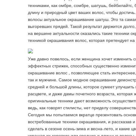
техниками, как омбре, сомбре, шатушь, бейбилайтс,
длину и природный цвет ваших волос, чтобы достичь
волосы актуальное окрашивание шатуш. Это та самая
выгоревших прядей. Такой результат держится долго,
на вершине актуальности оказались такие техники о
техникой окрашивания волос, которая претендует на 
Уже давно повелось, если женщина хочет изменить св
эффектных стрижек, способных существенно измени
окрашивание волос , позволяющее стать интереснее,
так и мужчине. Самое модное окрашивание демонстр
средней и большой длины, которое сумеет улучшить
расцвете, и даже дамы почетного возраста, которая 
оригинальные техники дают возможность осуществит
ведь, как говорят стилисты, нет приделу совершенс
Сегодня мы попытаемся вкратце презентовать основ
востребованные техники окрашивания, и рассказав и
сделать в сезоне осень-зима и весна-лето, и какие 
украшая их короткие или средние и длинные волосы.