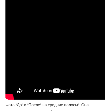
Фото “До” и “После” на средние волосы”. Она