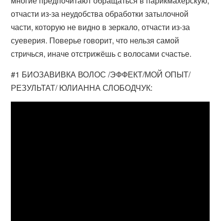
многие предпочитают обращаться в парикмахерскую,
отчасти из-за неудобства обработки затылочной
части, которую не видно в зеркало, отчасти из-за
суеверия. Поверье говорит, что нельзя самой
стричься, иначе отстрижёшь с волосами счастье.
#1 БИОЗАВИВКА ВОЛОС /ЭФФЕКТ/МОЙ ОПЫТ/
РЕЗУЛЬТАТ/ ЮЛИАННА СЛОБОДЧУК: