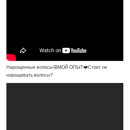
Нарощенные волосы🤤МОЙ ОПЫТ❤️Стоит ли
наращивать волосы?