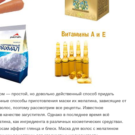
м — простой, но довольно действенный способ придать
чные способы приготовления маски их желатина, зависящие от
волос, поэтому рассмотрим все рецепты. Известное
 качестве загустителя. Однако в последнее время всё
ина, как ингредиента в различных косметических средствах.
осам эффект глянца и блеск. Маска для волос с желатином
дными рецептами для гладкости и шелковистости.