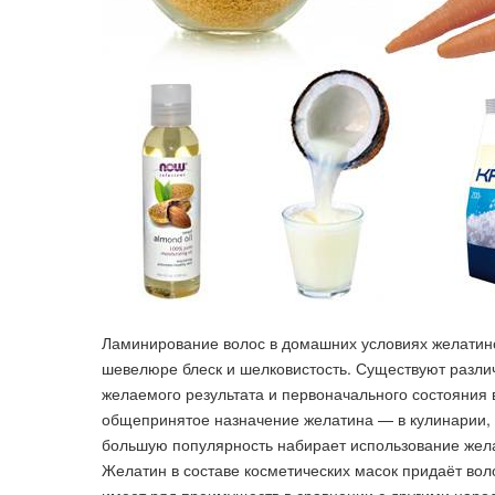
Ламинирование волос в домашних условиях желатино
шевелюре блеск и шелковистость. Существуют разли
желаемого результата и первоначального состояния 
общепринятое назначение желатина — в кулинарии, в
большую популярность набирает использование желат
Желатин в составе косметических масок придаёт вол
имеет ряд преимуществ в сравнении с другими наро