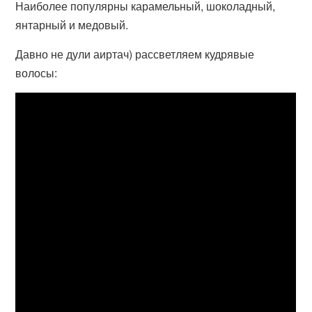
Наиболее популярны карамельный, шоколадный,
янтарный и медовый.
Давно не дули аиртач) рассветляем кудрявые
волосы: