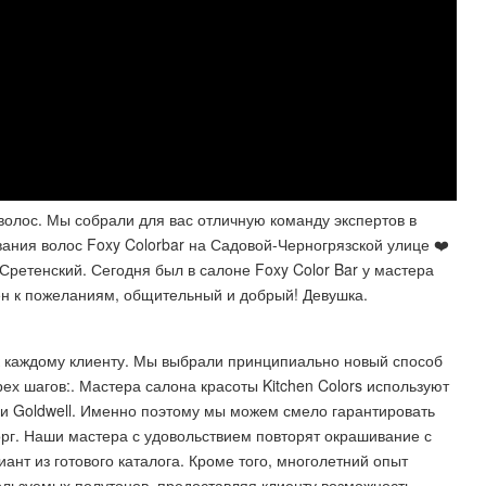
олос. Мы собрали для вас отличную команду экспертов в
ания волос Foxy Colorbar на Садовой-Черногрязской улице ❤️
Сретенский. Сегодня был в салоне Foxy Color Bar у мастера
ен к пожеланиям, общительный и добрый! Девушка.
 каждому клиенту. Мы выбрали принципиально новый способ
ех шагов:. Мастера салона красоты Kitchen Colors используют
ии Goldwell. Именно поэтому мы можем смело гарантировать
орг. Наши мастера с удовольствием повторят окрашивание с
нт из готового каталога. Кроме того, многолетний опыт
льзуемых полутонов, предоставляя клиенту возможность