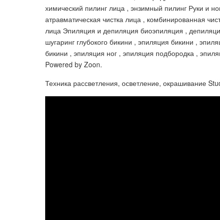
химический пилинг лица , энзимный пилинг Руки и но
атравматическая чистка лица , комбинированная чистк
лица Эпиляция и депиляция биоэпиляция , депиляция 
шугаринг глубокого бикини , эпиляция бикини , эпиля
бикини , эпиляция ног , эпиляция подбородка , эпил
Powered by Zoon.
Техника рассветления, осветление, окрашивание Stud