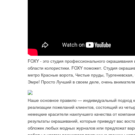
FOXY - это студия профессионального окрашивания в
области колористики. FOXY поможет. Студия окрашив
метро Красные ворота, Чистые пруды, Тургеневская, 
Эмре! Просто Лучший в своем деле, очень внимател
Наше основное правило — индивидуальный подход к
реализации пожеланий клиентов, состоящий из четыр
немецкие красители наилучшего качества от компан
результаты окрашиваний, которые приведут вас вост
обложек любых модных журналов или предложат вариа
работы с цветом расширяет привычные границы испо