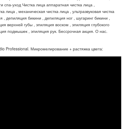
ги спа-уход Чистка лица аппаратная чистка лица ,
а лица , механическая чистка лица , ультразвуковая чистка
, депиляция бикини , депиляция ног , шугаринг бикини ,
ция верхней губы , эпиляция воском , эпиляция глубокого
яция подмышек , эпиляция рук. Бессрочная акция. О нас.
io Professional. Микромелирование + растяжка цвета: