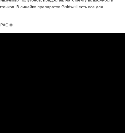
енков. В линейке препаратов Goldwell есть все для
РАС ®: