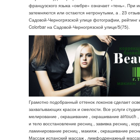
французского языка «омбре» означает «тень». При и
затемняются или остаются нетронутыми, а . 23 отзы
Садовой-Черногрязской улице фотографии, рейтинг
Colorbar на Садовой-Черногрязской улице/5(75).
Грамотно подобранный оттенок локонов сделает осв
захватывающих красок и смелости. Все услуги студи
мелирование , окрашивание , окрашивание airtouch , 
и тело восстановление ресниц , завивка ресниц , ко
ламинирование ресниц , макияж , окрашивание ресниц 
Массаж испанский массаж , лимфодренажный массаж 