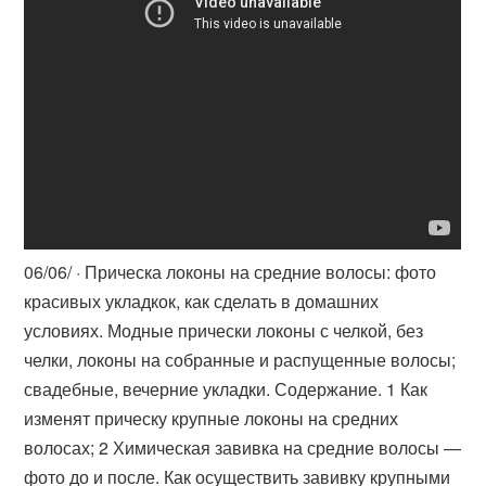
06/06/ · Прическа локоны на средние волосы: фото
красивых укладкок, как сделать в домашних
условиях. Модные прически локоны с челкой, без
челки, локоны на собранные и распущенные волосы;
свадебные, вечерние укладки. Содержание. 1 Как
изменят прическу крупные локоны на средних
волосах; 2 Химическая завивка на средние волосы —
фото до и после. Как осуществить завивку крупными