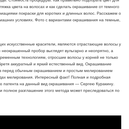
стяжка цвета на волосах и как сделать окрашивание от темного
риациями покраски для коротких и длинных волос. Расскажем о
домашних условиях. Фото с вариантами окрашивания на темные,
их искусственные красители, являются отрастающие волосы у
я неокрашенный пробор выглядят вульгарно и неопрятно, а
временным технологиям, отросшие волосы у корней не только
бретя аккуратный и яркий естественный вид. Окрашивание
тв перед обычным окрашиванием и простым мелированием
идах мелирования. Интересный факт! Полная и подробная
лю патента на данный вид окрашивания — Сергею Куракину.
 и полное разглашение этого метода может преследоваться по