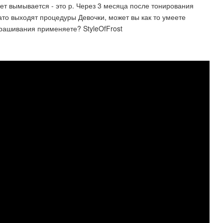
вет вымывается - это р. Через 3 месяца после тонирования
ато выходят процедуры Девочки, может вы как то умеете
крашивания применяете? StyleOfFrost