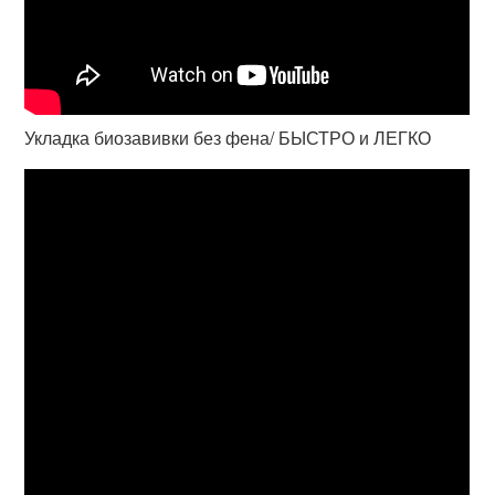
Укладка биозавивки без фена/ БЫСТРО и ЛЕГКО