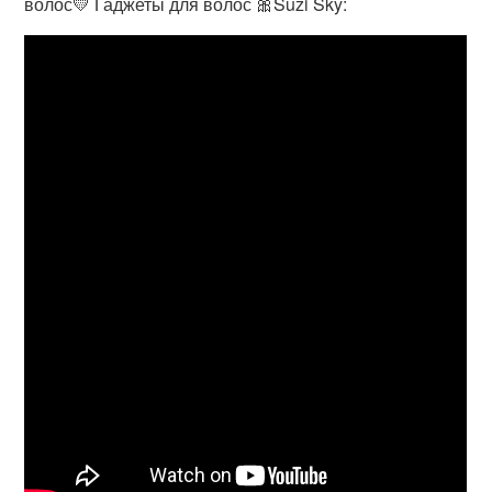
волос💛 Гаджеты для волос 🎀Suzi Sky: